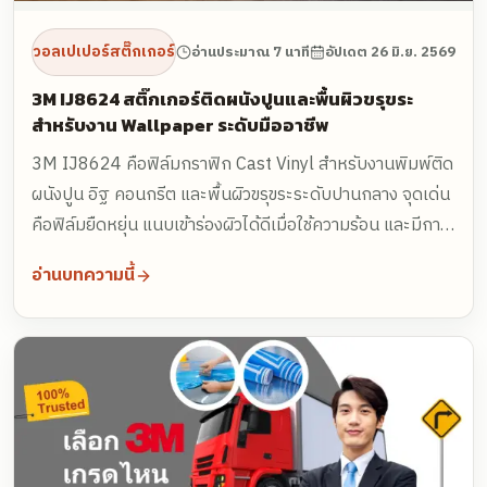
วอลเปเปอร์สติ๊กเกอร์
อ่านประมาณ 7 นาที
อัปเดต
26 มิ.ย. 2569
3M IJ8624 สติ๊กเกอร์ติดผนังปูนและพื้นผิวขรุขระ
สำหรับงาน Wallpaper ระดับมืออาชีพ
3M IJ8624 คือฟิล์มกราฟิก Cast Vinyl สำหรับงานพิมพ์ติด
ผนังปูน อิฐ คอนกรีต และพื้นผิวขรุขระระดับปานกลาง จุดเด่น
คือฟิล์มยืดหยุ่น แนบเข้าร่องผิวได้ดีเมื่อใช้ความร้อน และมีกาว
สีเทาช่วยปกปิดสีพื้นเดิม เหมาะกับคาเฟ่ ร้านอาหาร โชว์รูม
อ่านบทความนี้
ออฟฟิศ และพื้นที่เชิงพาณิชย์ที่ต้องการงาน Wall Graphic ดู
พรีเมียมกว่าสติ๊กเกอร์ทั่วไป