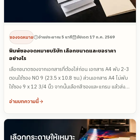
ซองจดหมาย
อ่านประมาณ 5 นาที
อัปเดต
17 ก.ค. 2569
พิมพ์ซองจดหมายบริษัท เลือกขนาดและขอราคา
อย่างไร
เลือกขนาดซองจากเอกสารที่ต้องใส่ก่อน เอกสาร A4 พับ 2-3
ตอนใช้ซอง NO 9 (23.5 x 10.8 ซม.) ส่วนเอกสาร A4 ไม่พับ
ใช้ซอง 9 x 12 3/4 นิ้ว จากนั้นเลือกสีซองและแกรม แล้วส่ง
ขนาด จำนวน จำนวนสีพิมพ์ ตำแหน่งโลโก้ และไฟล์เวกเตอร์ให้
อ่านบทความนี้
โรงพิมพ์ประเมินราคา ยิ่งสั่งจำนวนมากราคาต่อใบยิ่งลดลง
ชัดเจน