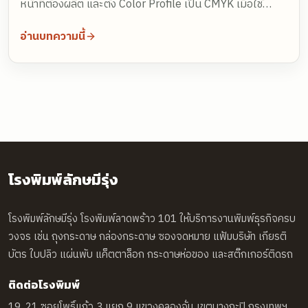
หน้าที่ต้องผลิต และตั้ง Color Profile เป็น CMYK เมื่อใช้
Canva Pro จากนั้นตรวจรูปต้นฉบับให้ละเอียดพอที่ขนาด
อ่านบทความนี้
พิมพ์จริงก่อนส่งโรงพิมพ์
โรงพิมพ์ลักษมีรุ่ง
โรงพิมพ์ลักษมีรุ่ง โรงพิมพ์ลาดพร้าว 101 ให้บริการงานพิมพ์ธุรกิจครบ
วงจร เช่น ถุงกระดาษ กล่องกระดาษ ซองจดหมาย แฟ้มบริษัท เกียรติ
บัตร ใบปลิว แผ่นพับ แค็ตตาล็อก กระดาษห่อของ และสติ๊กเกอร์ติดรถ
ติดต่อโรงพิมพ์
19, 21 ซอยโพธิ์แก้ว 3 แยก 9 แขวงคลองจั่น เขตบางกะปิ กรุงเทพฯ