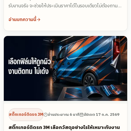
รับงานจริง จะช่วยให้ประเมินราคาได้ในรอบเดียวไม่ต้องถาม
กลับ งานด่วนควรทัก LINE เพราะส่งไฟล์และตอบกลับได้ทันที
อ่านบทความนี้
และควรบอกวันที่ชัดเจนแทนคำว่าด่วน เพราะทีมต้องเช็กคิว
เครื่องและรอบขนส่งจริง
สติ๊กเกอร์ติดรถ 3M
อ่านประมาณ 6 นาที
อัปเดต
17 ก.ค. 2569
สติ๊กเกอร์ติดรถ 3M เลือกวัสดุอย่างไรให้เหมาะกับงาน