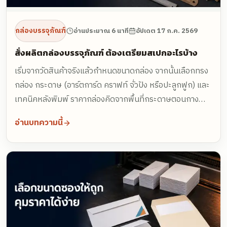
กล่องบรรจุภัณฑ์
อ่านประมาณ 6 นาที
อัปเดต
17 ก.ค. 2569
สั่งผลิตกล่องบรรจุภัณฑ์ ต้องเตรียมสเปกอะไรบ้าง
เริ่มจากวัดสินค้าจริงแล้วกำหนดขนาดกล่อง จากนั้นเลือกทรง
กล่อง กระดาษ (อาร์ตการ์ด คราฟท์ จั่วปัง หรือปะลูกฟูก) และ
เทคนิคหลังพิมพ์ ราคากล่องคิดจากพื้นที่กระดาษตอนกาง
ออกไม่ใช่ขนาดกล่องสำเร็จ ยิ่งสั่งมากราคาต่อใบยิ่งถูก งาน
อ่านบทความนี้
ล็อตเล็กใช้ Digital Offset งานจำนวนมากใช้ Offset ส่งขนาด
จำนวน ไฟล์ไดคัท และวันใช้งานให้โรงพิมพ์ประเมินได้เลย