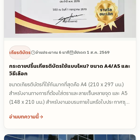
เกียรติบัตร
อ่านประมาณ 6 นาที
อัปเดต
1 ส.ค. 2569
กระดาษปริ้นเกียรติบัตรใช้แบบไหน? ขนาด A4/A5 และ
วิธีเลือก
ขนาดเกียรติบัตรที่ใช้กันมากที่สุดคือ A4 (210 x 297 มม.)
สำหรับงานทางการที่ต้องใส่ตราและลายเซ็นหลายจุด และ A5
(148 x 210 มม.) สำหรับงานอบรมภายในหรือใบประกาศชุด
เล็ก ส่วนกระดาษให้เลือกระหว่างการ์ดขาว 240 แกรม ซึ่งเป็น
อ่านบทความนี้
ตัวเลือกมาตรฐานคุ้มค่า กับ Marshmallow 262 แกรม ที่ผิว
หนากว่าและดูพรีเมี่ยมกว่า ทั้งสองชนิดเขียนลายเซ็นด้วย
ปากกาได้จริง