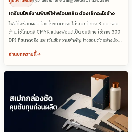
คู่มืองานพิมพ์
อ่านประมาณ 6 นาที
อัปเดต
17 ก.ค. 2569
เตรียมไฟล์งานพิมพ์ให้พร้อมผลิต ต้องเช็กอะไรบ้าง
ไฟล์ที่พร้อมผลิตต้องตั้งขนาดจริง ใส่ระยะตัดตก 3 มม. รอบ
ด้าน ใช้โหมดสี CMYK แปลงฟอนต์เป็น outline ใช้ภาพ 300
DPI ที่ขนาดจริง และเว้นข้อความสำคัญห่างขอบตัดอย่างน้อย
3-5 มม. งานไดคัทต้องแยกเส้นไดคัทคนละเลเยอร์ ส่งเป็น
อ่านบทความนี้
PDF หรือ AI พร้อมแจ้งจำนวน วัสดุ เทคนิคหลังพิมพ์ และวัน
ใช้งาน