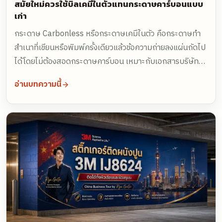
สมัยใหม่ควรใช้บิลเคมีในตัวแทนกระดาษคาร์บอนแบบ
เก่า
กระดาษ Carbonless หรือกระดาษเคมีในตัว คือกระดาษทำ
สำเนาที่เขียนหรือพิมพ์ครั้งเดียวแล้วข้อความถ่ายลงแผ่นถัดไป
ได้โดยไม่ต้องสอดกระดาษคาร์บอน เหมาะกับเอกสารบริษัทที่
ต้องมีต้นฉบับและสำเนา เช่น ใบส่งสินค้า ใบเสร็จรับเงิน ใบรับ
อ่านบทความนี้
รถ ใบงานช่าง ใบวางบิล และแบบฟอร์มบริการ ช่วยให้เอกสาร
สะอาด ใช้งานเร็ว และดูเป็นมืออาชีพกว่าบิลคาร์บอนแบบเก่า