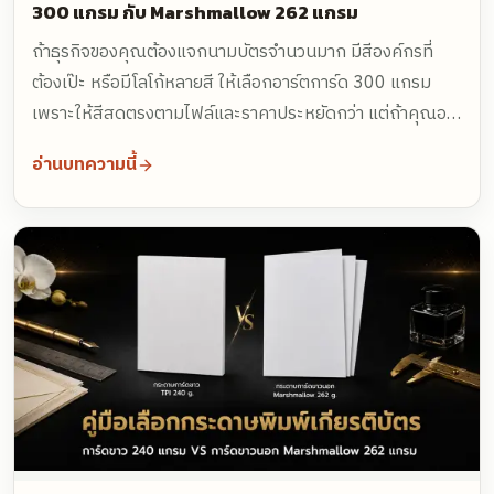
300 แกรม กับ Marshmallow 262 แกรม
ถ้าธุรกิจของคุณต้องแจกนามบัตรจำนวนมาก มีสีองค์กรที่
ต้องเป๊ะ หรือมีโลโก้หลายสี ให้เลือกอาร์ตการ์ด 300 แกรม
เพราะให้สีสดตรงตามไฟล์และราคาประหยัดกว่า แต่ถ้าคุณอยู่
ในธุรกิจที่ขายภาพลักษณ์และรสนิยม เช่น สถาปนิก ที่ปรึกษา
อ่านบทความนี้
หรือธุรกิจพรีเมียม และอยากให้ลูกค้าเขียนโน้ตหลังนามบัตรได้
ให้เลือก Marshmallow 262 แกรม ซึ่งแม้ตัวเลขแกรมน้อย
กว่าแต่จับแล้วรู้สึกหนาไม่แพ้กัน เพราะเป็นกระดาษไม่เคลือบ
ผิวที่มีความฟ่ามของเนื้อเยื่อสูงกว่า