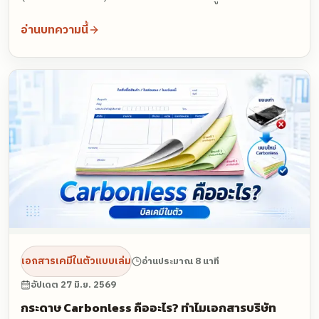
แล้วติดตั้งบนตัวถังรถขนส่งโดยทีมช่างมืออาชีพ เพื่อเปลี่ยนรถ
อ่านบทความนี้
ที่วิ่งอยู่ทุกวันให้กลายเป็นป้ายโฆษณาระดับสายตาที่เข้าถึงกลุ่ม
เป้าหมายโดยไม่มีค่าเช่าพื้นที่ ด้วยงบลงทุนเฉลี่ยเพียงราว 15–
20 บาทต่อวันสำหรับอายุการใช้งาน 2–3 ปี
เอกสารเคมีในตัวแบบเล่ม
อ่านประมาณ 8 นาที
อัปเดต
27 มิ.ย. 2569
กระดาษ Carbonless คืออะไร? ทำไมเอกสารบริษัท