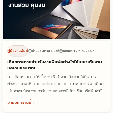
คู่มืองานพิมพ์
อ่านประมาณ 5 นาที
อัปเดต
17 ก.ค. 2569
เลือกกระดาษสำหรับงานพิมพ์อย่างไรให้เหมาะกับงาน
และงบประมาณ
การเลือกกระดาษให้เริ่มจาก 3 คำถาม คือ งานใช้ทำอะไร
ต้องการภาพลักษณ์แบบไหน และงบประมาณเท่าไร งานสีสด
เน้นภาพใช้กระดาษอาร์ต งานเอกสารที่ต้องเขียนหรือพิมพ์ทับ
ใช้กระดาษปอนด์ งานที่ต้องการความแข็งอย่างนามบัตร กล่อง
อ่านบทความนี้
หรือปกใช้อาร์ตการ์ด 260 แกรมขึ้นไป ส่วนงานโทนธรรมชาติ
ใช้กระดาษคราฟท์ หากไม่แน่ใจส่งลักษณะงานให้โรงพิมพ์ช่วย