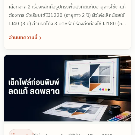
เลือกจาก 2 เรื่องหลักคือรูปทรงพื้นผิวที่ติดกับอายุการใช้งานที่
ต้องการ ผิวเรียบใช้ IJ1220 (อายุกาว 2 ปี) ผิวโค้งเล็กน้อยใช้
IJ40 (3 ปี) ส่วนผิวโค้ง 3 มิติหรือมีร่องลึกต้องใช้ IJ180 (5
ปี) งานไดคัทตัวอักษรและเบอร์โทรใช้ฟิล์มรีด SC32 หรือ
อ่านบทความนี้
SC50 ทุกงานควรเคลือบฟิล์มทับเพื่อกันรอยและ UV และควร
ส่งภาพรถหลายมุมให้ทีมประเมินก่อน