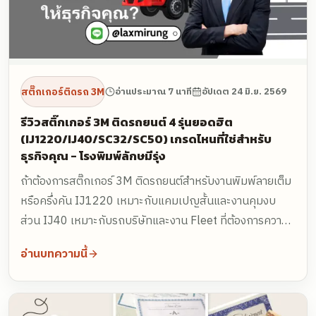
สติ๊กเกอร์ติดรถ 3M
อ่านประมาณ 7 นาที
อัปเดต
24 มิ.ย. 2569
รีวิวสติ๊กเกอร์ 3M ติดรถยนต์ 4 รุ่นยอดฮิต
(IJ1220/IJ40/SC32/SC50) เกรดไหนที่ใช่สำหรับ
ธุรกิจคุณ - โรงพิมพ์ลักษมีรุ่ง
ถ้าต้องการสติ๊กเกอร์ 3M ติดรถยนต์สำหรับงานพิมพ์ลายเต็ม
หรือครึ่งคัน IJ1220 เหมาะกับแคมเปญสั้นและงานคุมงบ
ส่วน IJ40 เหมาะกับรถบริษัทและงาน Fleet ที่ต้องการความ
นิ่งกว่า สำหรับงานตัดตัวอักษรหรือโลโก้ SC32 เหมาะกับงาน
อ่านบทความนี้
พื้นฐาน ส่วน SC50 เหมาะกับงานภาพลักษณ์แบรนด์ที่
ต้องการความทนทานมากขึ้น