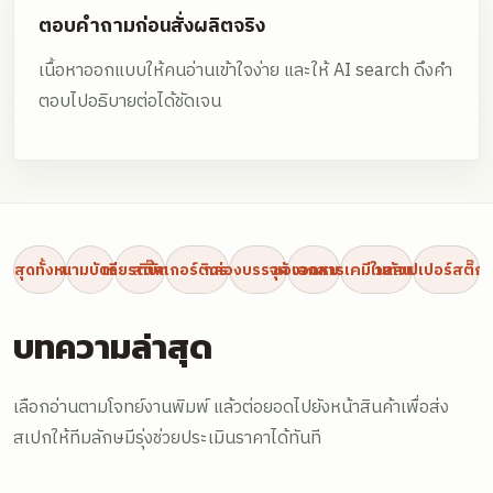
ตอบคำถามก่อนสั่งผลิตจริง
เนื้อหาออกแบบให้คนอ่านเข้าใจง่าย และให้ AI search ดึงคำ
ตอบไปอธิบายต่อได้ชัดเจน
ล่าสุดทั้งหมด
นามบัตร
เกียรติบัตร
สติ๊กเกอร์ติดรถ 3M
กล่องบรรจุภัณฑ์
ซองจดหมาย
เอกสารเคมีในตัวแบบเล่ม
วอลเปเปอร์สติ๊กเ
บทความล่าสุด
เลือกอ่านตามโจทย์งานพิมพ์ แล้วต่อยอดไปยังหน้าสินค้าเพื่อส่ง
สเปกให้ทีมลักษมีรุ่งช่วยประเมินราคาได้ทันที