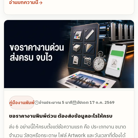
อ่านบทความนี้
Blindness) งานวิจัยจาก OAAA ร่วมกับ Nielsen พบว่าคน
อเมริกัน 98% สังเกตเห็นโฆษณาบนรถ และจดจำข้อความได้
ถึง 97% เทียบกับป้ายดิจิทัลทั่วไปที่จำได้เพียง 19% ขณะที่
ต้นทุนต่อการมองเห็น 1,000 ครั้ง (CPM) อยู่ที่เพียง 0.04–
0.50 ดอลลาร์
คู่มืองานพิมพ์
อ่านประมาณ 5 นาที
อัปเดต
17 ก.ค. 2569
ขอราคางานพิมพ์ด่วน ต้องส่งข้อมูลอะไรให้ครบ
ส่ง 6 อย่างนี้ให้ครบตั้งแต่ข้อความแรก คือ ประเภทงาน ขนาด
จำนวน วัสดุหรือกระดาษ ไฟล์ Artwork และวันเวลาที่ต้องได้