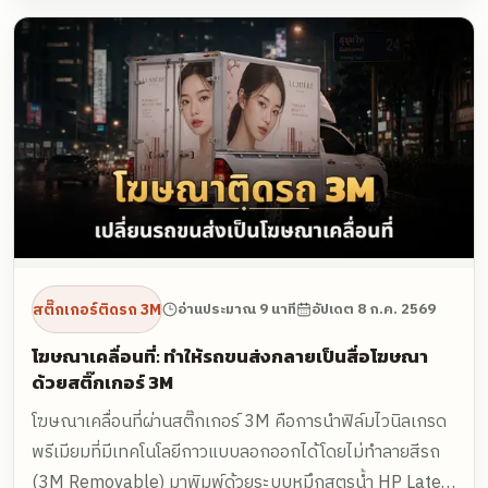
แนะนำสเปกได้
สติ๊กเกอร์ติดรถ 3M
อ่านประมาณ 9 นาที
อัปเดต
8 ก.ค. 2569
โฆษณาเคลื่อนที่: ทำให้รถขนส่งกลายเป็นสื่อโฆษณา
ด้วยสติ๊กเกอร์ 3M
โฆษณาเคลื่อนที่ผ่านสติ๊กเกอร์ 3M คือการนำฟิล์มไวนิลเกรด
พรีเมียมที่มีเทคโนโลยีกาวแบบลอกออกได้โดยไม่ทำลายสีรถ
(3M Removable) มาพิมพ์ด้วยระบบหมึกสูตรน้ำ HP Latex