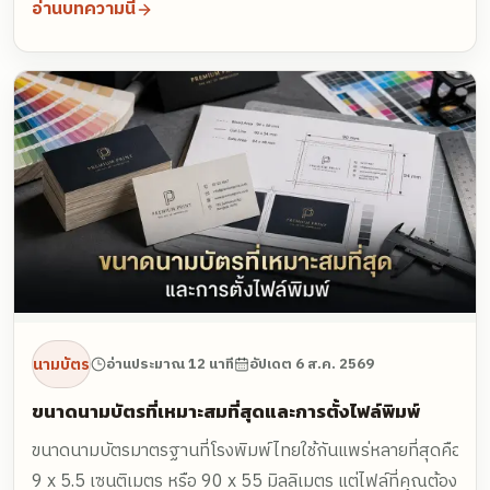
อ่านบทความนี้
อังกฤษ ส่วนสิ่งที่ควรตัดออกคือแฟกซ์ รายการสินค้าทั้งหมด
ไอคอนโซเชียลทุกช่อง และสโลแกนยาวเกินไป และที่สำคัญไม่
แพ้กันคือต้องมีไฟล์ต้นแบบเดียวที่ล็อกโลโก้ ฟอนต์ ระยะขอบ
และค่าสีไว้ให้ตรงกันทุกใบ
นามบัตร
อ่านประมาณ 12 นาที
อัปเดต
6 ส.ค. 2569
ขนาดนามบัตรที่เหมาะสมที่สุดและการตั้งไฟล์พิมพ์
ขนาดนามบัตรมาตรฐานที่โรงพิมพ์ไทยใช้กันแพร่หลายที่สุดคือ
9 x 5.5 เซนติเมตร หรือ 90 x 55 มิลลิเมตร แต่ไฟล์ที่คุณต้อง