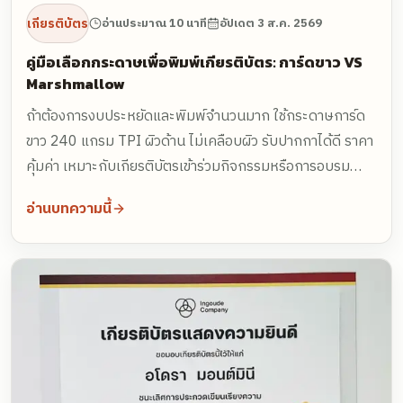
เกียรติบัตร
อ่านประมาณ 10 นาที
อัปเดต
3 ส.ค. 2569
คู่มือเลือกกระดาษเพื่อพิมพ์เกียรติบัตร: การ์ดขาว VS
Marshmallow
ถ้าต้องการงบประหยัดและพิมพ์จำนวนมาก ใช้กระดาษการ์ด
ขาว 240 แกรม TPI ผิวด้าน ไม่เคลือบผิว รับปากกาได้ดี ราคา
คุ้มค่า เหมาะกับเกียรติบัตรเข้าร่วมกิจกรรมหรือการอบรม
ทั่วไป แต่ถ้าเป็นงานที่ต้องการความพรีเมียม เก็บไว้ระยะยาว
อ่านบทความนี้
เช่น รางวัลเกียรติยศ วุฒิบัตรการศึกษาระดับสูง หรือพิธี
เกษียณอายุ ให้เลือกกระดาษ Marshmallow 262 แกรม ซึ่ง
เป็นกระดาษการ์ดขาวนอกนำเข้าจากญี่ปุ่น ผิวเนียนนุ่มแบบ
Micro-smoothing ผ่านกระบวนการไร้กรด (Acid-Free) และ
ได้มาตรฐาน FSC ทำให้ภาพพิมพ์คมชัด ปั๊มฟอยล์ทองสวย
และไม่เหลืองแม้เก็บไว้หลายสิบปี