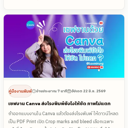
วันที่) สะกดให้ตรงกับที่จะพิมพ์จริง เพราะระบบรันชื่อดึง
ข้อความจากเซลล์ไปวางตรง ๆ
คู่มืองานพิมพ์
อ่านประมาณ 7 นาที
อัปเดต
22 มิ.ย. 2569
เซฟงาน Canva ส่งโรงพิมพ์ยังไงให้ชัด ภาพไม่แตก
ถ้าออกแบบงานใน Canva แล้วต้องส่งโรงพิมพ์ ให้ดาวน์โหลด
เป็น PDF Print เปิด Crop marks and bleed เลือกเฉพาะ