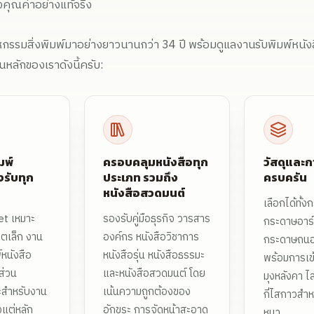
งคุณค่าอย่างแท้จริง
าหกรรมสิ่งพิมพ์มาอย่างยาวนานกว่า 34 ปี พร้อมดูแลงานรับพิมพ์หนัง
ลักของเราดังนี้ครับ:
มพ์
ครอบคลุมหนังสือทุก
วัสดุและก
งรับทุก
ประเภท รวมถึง
ครบครัน
หนังสือสวดมนต์
เลือกได้ทั้
et เหมาะ
รองรับคู่มือธุรกิจ วารสาร
กระดาษอาร
ตเล็ก งาน
องค์กร หนังสือวิชาการ
กระดาษถน
์หนังสือ
หนังสือรุ่น หนังสือธรรมะ
พร้อมการเข
 ส่วน
และหนังสือสวดมนต์ โดย
มุงหลังคา ไ
ะสำหรับงาน
เน้นความถูกต้องของ
กี่ไสกาวสำห
แต่หลัก
อักขระ การจัดหน้าสะอาด
หนา