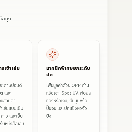
สือทุก
ารเข้าเล่ม
เทคนิคพิเศษยกระดับ
ปก
งกระดาษปอนด์
เพิ่มมูลค่าด้วย OPP ด้าน
์ต และ
หรือเงา, Spot UV, ฟอยล์
อมสายตา
ทองหรือเงิน, ปั๊มนูนหรือ
้าเล่มแบบเย็บ
ปั๊มจม และปกแข็งห่อจั่ว
สกาว และเย็บ
ปัง
รับหนังสือเล่ม