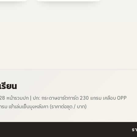
เรียน
นวน 28 หน้ารวมปก | ปก: กระดาษอาร์ตการ์ด 230 แกรม เคลือบ OPP
รม เข้าเล่มเย็บมุงหลังคา (ราคาต่อชุด / บาท)
รา