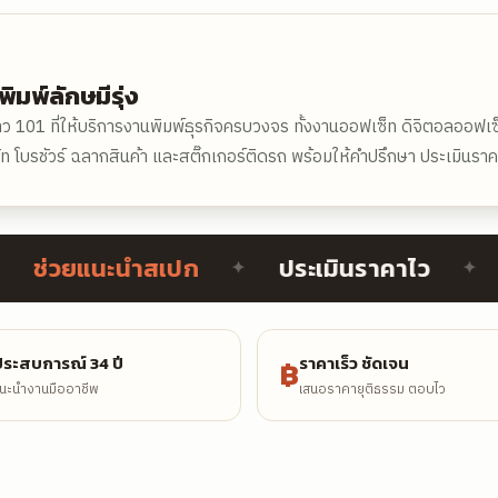
ิมพ์ลักษมีรุ่ง
้าว 101 ที่ให้บริการงานพิมพ์ธุรกิจครบวงจร ทั้งงานออฟเซ็ท ดิจิตอลออฟเซ
โบรชัวร์ ฉลากสินค้า และสติ๊กเกอร์ติดรถ พร้อมให้คำปรึกษา ประเมินราคา
่วยแนะนำสเปก
ประเมินราคาไว
ส่ง
✦
✦
ระสบการณ์ 34 ปี
ราคาเร็ว ชัดเจน
฿
นะนำงานมืออาชีพ
เสนอราคายุติธรรม ตอบไว