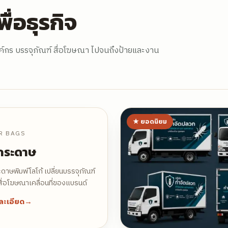
ื่อธุรกิจ
์กร บรรจุภัณฑ์ สื่อโฆษณา ไปจนถึงป้ายและงาน
★
ยอดนิยม
R BAGS
กระดาษ
ดาษพิมพ์โลโก้ เปลี่ยนบรรจุภัณฑ์
นสื่อโฆษณาเคลื่อนที่ของแบรนด์
ละเอียด
→