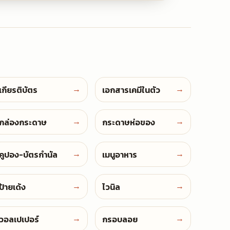
→
→
Certificates
Carbonless Forms
เกียรติบัตร
เอกสารเคมีในตัว
→
→
Paper Boxes
Wrapping Paper
กล่องกระดาษ
กระดาษห่อของ
→
→
Coupons
Food Menus
คูปอง-บัตรกำนัล
เมนูอาหาร
→
→
Wobblers
Vinyl Banners
ป้ายเด้ง
ไวนิล
→
→
Wallpaper
Floating Frames
วอลเปเปอร์
กรอบลอย