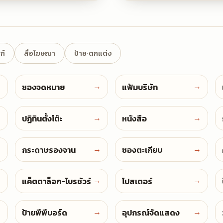
ฑ์
สื่อโฆษณา
ป้าย·ตกแต่ง
→
→
→
Envelopes
Folders
ซองจดหมาย
แฟ้มบริษัท
→
→
→
Desk Calendars
Books
ปฏิทินตั้งโต๊ะ
หนังสือ
→
→
→
Placemats
Chopstick Sleeves
กระดาษรองจาน
ซองตะเกียบ
→
→
→
Brochures
Posters
แค็ตตาล็อก-โบรชัวร์
โปสเตอร์
→
→
→
PP Board Signs
Displays
ป้ายพีพีบอร์ด
อุปกรณ์จัดแสดง