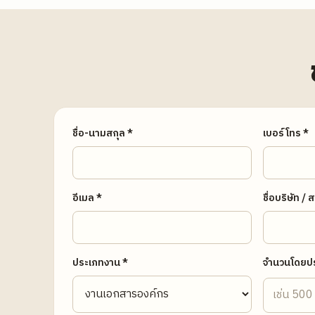
ชื่อ-นามสกุล *
เบอร์โทร *
อีเมล *
ชื่อบริษัท / 
ประเภทงาน *
จำนวนโดยป