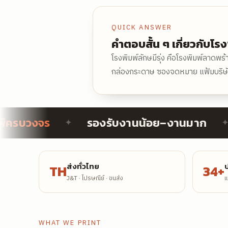
QUICK ANSWER
คำตอบสั้น ๆ เกี่ยวกับโรงพ
โรงพิมพ์ลักษมีรุ่ง คือโรงพิมพ์ลาดพร
กล่องกระดาษ ซองจดหมาย แฟ้มบริษัท 
บวงจร
รองรับงานน้อย–งานมาก
ช
✦
✦
ส่งทั่วไทย
ป
TH
34+
J&T · ไปรษณีย์ · ขนส่ง
แ
WHAT WE PRINT