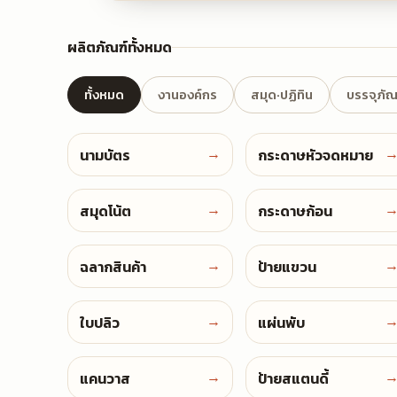
ผลิตภัณฑ์ทั้งหมด
ทั้งหมด
งานองค์กร
สมุด·ปฏิทิน
บรรจุภัณ
→
Business Cards
Letterheads
นามบัตร
กระดาษหัวจดหมาย
→
Notebooks
Memo Pads
สมุดโน้ต
กระดาษก้อน
→
Labels
Hang Tags
ฉลากสินค้า
ป้ายแขวน
→
Flyers
Pamphlets
ใบปลิว
แผ่นพับ
→
Canvas Prints
Standees
แคนวาส
ป้ายสแตนดี้