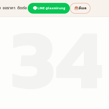
34
ม
ขอราคา
ติดต่อ
LINE
@laxmirung
อีเมล
ถุงกระดาษพิมพ์โลโก้