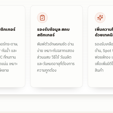
ติกเกอร์
รองรับข้อมูล สคบ
เพิ่มความ
สติกเกอร์
ด้วยเทคน
กอร์กระดาษ,
พิมพ์ตัวอักษรคมชัด อ่าน
รองรับเคลื
 กันน้ำ และ
ง่าย เหมาะกับฉลากแสดง
ด้าน, Spot U
C ที่ทนทาน
ส่วนผสม วิธีใช้ วันผลิต
ฟอยล์ทอง แ
ดแน่น เหมาะ
และวันหมดอายุที่ต้องการ
เพื่อเพิ่มมิต
ฑ์หลาย
ความถูกต้อง
สินค้า