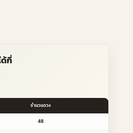
้กี่
จำนวนดวง
48