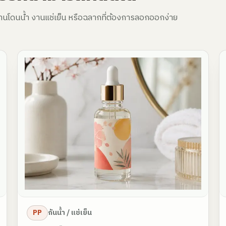
งานโดนน้ำ งานแช่เย็น หรือฉลากที่ต้องการลอกออกง่าย
PP
กันน้ำ / แช่เย็น