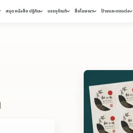
สมุด หนังสือ ปฏิทิน
บรรจุภัณฑ์
สื่อโฆษณา
ป้ายและตกแต่ง
า