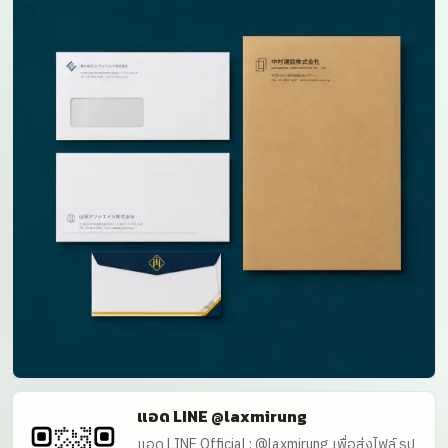
แอด LINE @laxmirung
แอด LINE Official : @laxmirung เพื่อส่งไฟล์ รูป