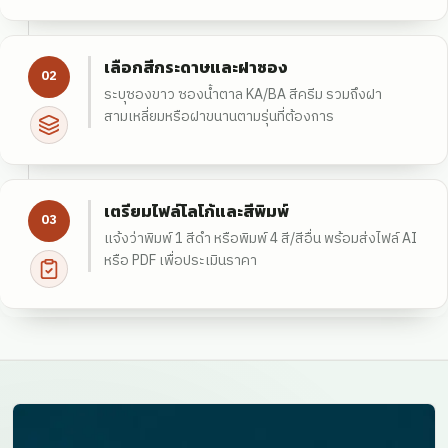
เลือกสีกระดาษและฝาซอง
02
ระบุซองขาว ซองน้ำตาล KA/BA สีครีม รวมถึงฝา
สามเหลี่ยมหรือฝาขนานตามรุ่นที่ต้องการ
เตรียมไฟล์โลโก้และสีพิมพ์
03
แจ้งว่าพิมพ์ 1 สีดำ หรือพิมพ์ 4 สี/สีอื่น พร้อมส่งไฟล์ AI
หรือ PDF เพื่อประเมินราคา