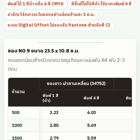
พิมพ์ได้ 1 สีดำ หรือ 4 สี CMYK
สีอื่นที่ไม่ใช่สีดำ ใช้ราคาพิมพ์ 4 สี
อาร์ตเวิร์คควรเว้นขอบอย่างน้อยด้านละ 1 ซ.ม.
ระบบ Digital Offset ไม่รองรับ Pantone สำหรับสี CI
ซอง NO 9 ขนาด 23.5 x 10.8 ซ.ม.
ซองยอดนิยมสำหรับจดหมายธุรกิจและแผ่นพับ A4 พับ 2-3
ตอน
ซองขาว ฝาสามเหลี่ยม (34752)
ซอง
จำนวน
พิมพ์ 1 สี
พิมพ์ 4 สี
พิมพ์ 1 
(ดำ)
ซอง
500
3.23
6.03
3.
NO
9
1000
2.80
5.69
2.
ขนาด
1500
2.79
5.59
2.
23.5