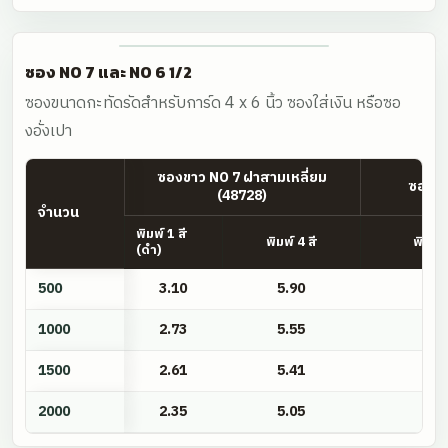
13.3
ซ.ม.
ซอง NO 7 และ NO 6 1/2
ซองขนาดกะทัดรัดสำหรับการ์ด 4 x 6 นิ้ว ซองใส่เงิน หรือซอ
งอั่งเปา
ซองขาว NO 7 ฝาสามเหลี่ยม
ซองขา
(48728)
จำนวน
พิมพ์ 1 สี
พิมพ์ 4 สี
พิมพ์ 
(ดำ)
ซอง
500
3.10
5.90
2
NO
7
1000
2.73
5.55
2
และ
1500
2.61
5.41
2
NO
6
2000
2.35
5.05
2
1/2