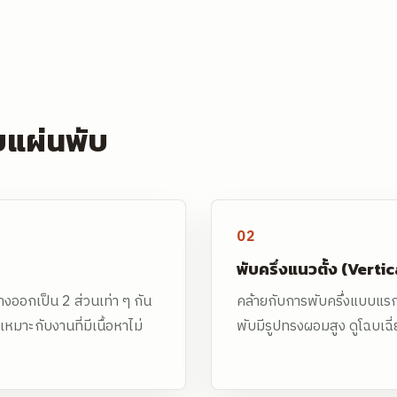
บแผ่นพับ
02
พับครึ่งแนวตั้ง (Verti
ออกเป็น 2 ส่วนเท่า ๆ กัน
คล้ายกับการพับครึ่งแบบแร
มาะกับงานที่มีเนื้อหาไม่
พับมีรูปทรงผอมสูง ดูโฉบเฉี