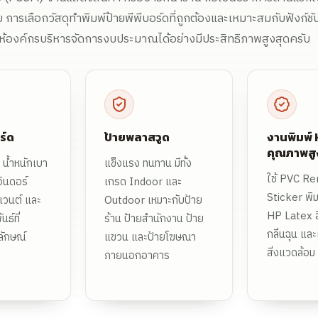
บ การเลือกวัสดุทำพิมพ์ป้ายพีพีบอร์ดที่ถูกต้องและเหมาะสมกับฟังก์ช
ยให้องค์กรบริหารจัดการงบประมาณได้อย่างมีประสิทธิภาพสูงสุดครับ
ร์ด
ป้ายพลาสวูด
งานพิมพ์
คุณภาพสู
 น้ำหนักเบา
แข็งแรง ทนทาน มีทั้ง
ใช้ PVC R
ินดอร์
เกรด Indoor และ
Sticker พิม
เวนต์ และ
Outdoor เหมาะกับป้าย
HP Latex ส
นธ์ที่
ร้าน ป้ายสำนักงาน ป้าย
กลิ่นฉุน แล
ักษณ์
แขวน และป้ายโฆษณา
สิ่งแวดล้อม
ภายนอกอาคาร