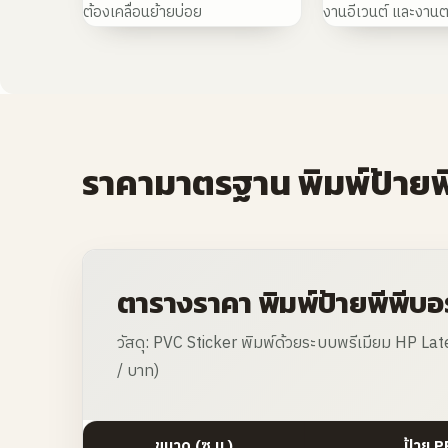
ต้องเคลื่อนย้ายบ่อย
งานอีเวนต์ และงาน
ราคามาตรฐาน พิมพ์ป้ายพ
ตารางราคา พิมพ์ป้ายพีพีบอร์
วัสดุ: PVC Sticker พิมพ์ด้วยระบบพรีเมียม HP Late
/ บาท)
ขนาด (ซ.ม.)
ป้าย P