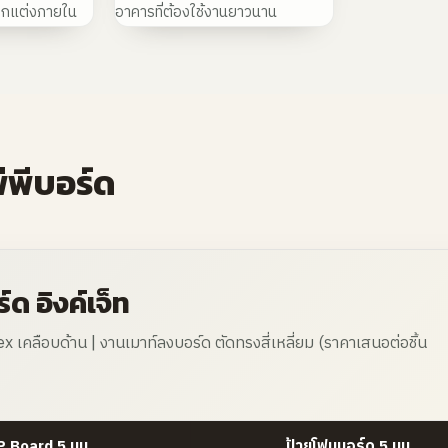
ตกแต่งภายใน
อาคารที่ต้องใช้งานยาวนาน
ีพีบอร์ด
ด อิงค์เจ็ท
x เคลือบด้าน | งานเมาท์ลงบอร์ด ตัดทรงสี่เหลี่ยม (ราคาเสนอต่อชิ้น
P Board 5 มม.
ป้ายโฟมบอร์ด 5 มม.