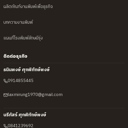
ผลิตภัณฑ์งานพิมพ์เพื่อธุรกิจ
บทความงานพิมพ์
แผนที่โรงพิมพ์ลักษมีรุ่ง
ติดต่อธุรกิจ
ธนินพงษ์ ศุภพิทักษ์พงษ์
0914855445
laxmirung1970@gmail.com
นรีภัสร์ ศุภพิทักษ์พงษ์
0841239692