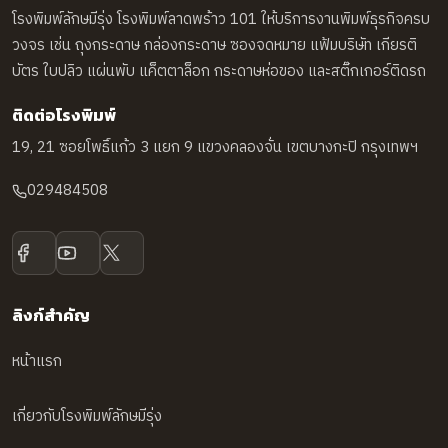
โรงพิมพ์ลักษมีรุ่ง โรงพิมพ์ลาดพร้าว 101 ให้บริการงานพิมพ์ธุรกิจครบ
วงจร เช่น ถุงกระดาษ กล่องกระดาษ ซองจดหมาย แฟ้มบริษัท เกียรติ
บัตร ใบปลิว แผ่นพับ แค็ตตาล็อก กระดาษห่อของ และสติ๊กเกอร์ติดรถ
ติดต่อโรงพิมพ์
19, 21 ซอยโพธิ์แก้ว 3 แยก 9 แขวงคลองจั่น เขตบางกะปิ กรุงเทพฯ
029484508
ลิงก์สำคัญ
หน้าแรก
เกี่ยวกับโรงพิมพ์ลักษมีรุ่ง