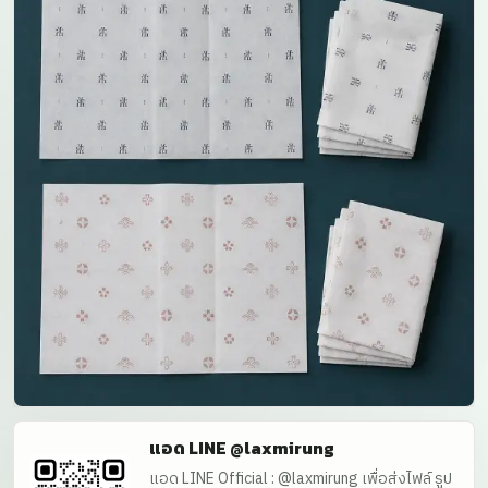
แอด LINE @laxmirung
แอด LINE Official : @laxmirung เพื่อส่งไฟล์ รูป