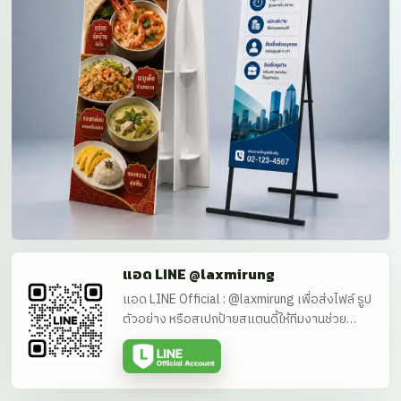
แอด LINE @laxmirung
แอด LINE Official : @laxmirung เพื่อส่งไฟล์ รูป
ตัวอย่าง หรือสเปกป้ายสแตนดี้ให้ทีมงานช่วย
ประเมินราคาได้โดยตรง