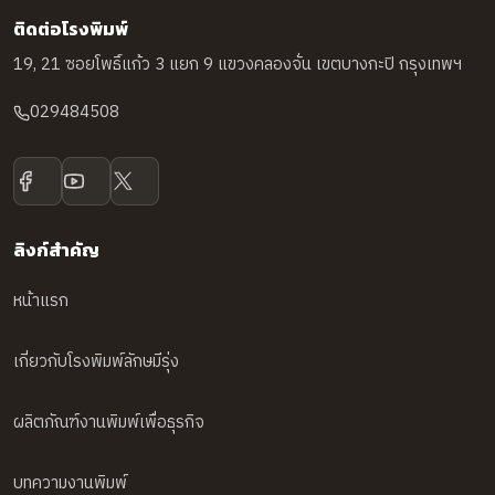
ติดต่อโรงพิมพ์
19, 21 ซอยโพธิ์แก้ว 3 แยก 9 แขวงคลองจั่น เขตบางกะปิ กรุงเทพฯ
029484508
ลิงก์สำคัญ
หน้าแรก
เกี่ยวกับโรงพิมพ์ลักษมีรุ่ง
ผลิตภัณฑ์งานพิมพ์เพื่อธุรกิจ
บทความงานพิมพ์