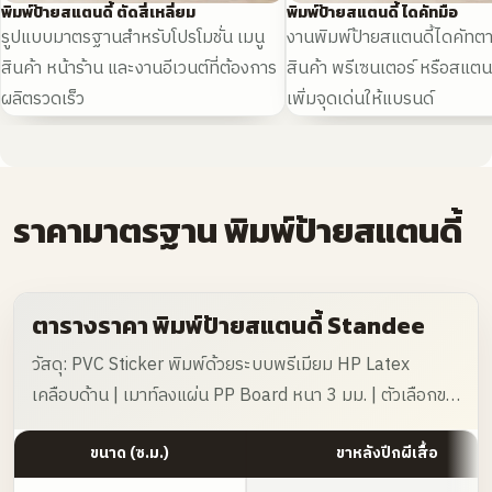
พิมพ์ป้ายสแตนดี้ ตัดสี่เหลี่ยม
พิมพ์ป้ายสแตนดี้ ไดคัทมือ
รูปแบบมาตรฐานสำหรับโปรโมชั่น เมนู
งานพิมพ์ป้ายสแตนดี้ไดคัทต
สินค้า หน้าร้าน และงานอีเวนต์ที่ต้องการ
สินค้า พรีเซนเตอร์ หรือสแตนด
ผลิตรวดเร็ว
เพิ่มจุดเด่นให้แบรนด์
ราคามาตรฐาน พิมพ์ป้ายสแตนดี้
ตารางราคา พิมพ์ป้ายสแตนดี้ Standee
วัสดุ: PVC Sticker พิมพ์ด้วยระบบพรีเมียม HP Latex
เคลือบด้าน | เมาท์ลงแผ่น PP Board หนา 3 มม. | ตัวเลือกขา
ตั้งด้านหลัง: ขาตั้งทรงปีกผีเสื้อ (PP Board หนา 5 มม.) หรือ
ขนาด (ซ.ม.)
ขาหลังปีกผีเสื้อ
ขาตั้งเหล็ก (ราคาเสนอต่อชิ้น / บาท)