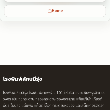
Home
โรงพิมพ์ลักษมีรุ่ง
โรงพิมพ์ลักษมีรุ่ง โรงพิมพ์ลาดพร้าว 101 ให้บริการงานพิมพ์ธุรกิจครบ
วงจร เช่น ถุงกระดาษ กล่องกระดาษ ซองจดหมาย แฟ้มบริษัท เกียรติ
บัตร ใบปลิว แผ่นพับ แค็ตตาล็อก กระดาษห่อของ และสติ๊กเกอร์ติดรถ