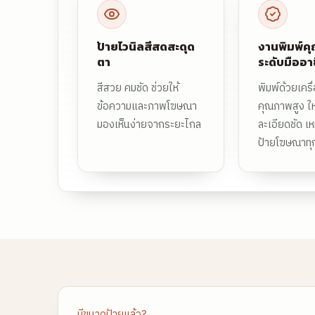
ป้ายไวนิลสีสดสะดุด
งานพิมพ์ค
ตา
ระดับมืออา
สีสวย คมชัด ช่วยให้
พิมพ์ด้วยเครื่
ข้อความและภาพโฆษณา
คุณภาพสูง ให
มองเห็นง่ายจากระยะไกล
ละเอียดชัด เ
ป้ายโฆษณาทุ
มีขนาดป้ายแล้ว?