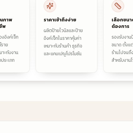
ุณภาพ
ราคาเข้าถึงง่าย
เลือกขนา
ชีพ
ต้องการ
ผลิตป้ายไวนิลและป้าย
องอิงค์เจ็ท
รองรับงาน
อิงค์เจ็ทในราคาคุ้มค่า
้ราย
ขนาด ตั้งแต
เหมาะกับร้านค้า ธุรกิจ
หมาะกับงาน
ร้านไปจนถึ
และแคมเปญโปรโมชัน
กประเภท
สำหรับงาน