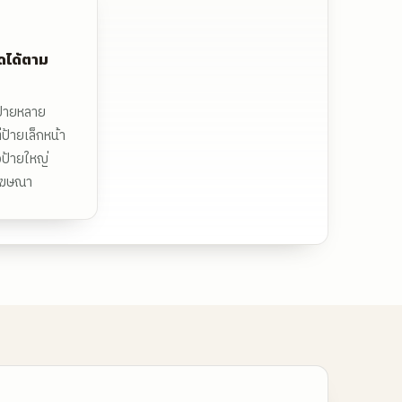
ดได้ตาม
ป้ายหลาย
่ป้ายเล็กหน้า
งป้ายใหญ่
โฆษณา