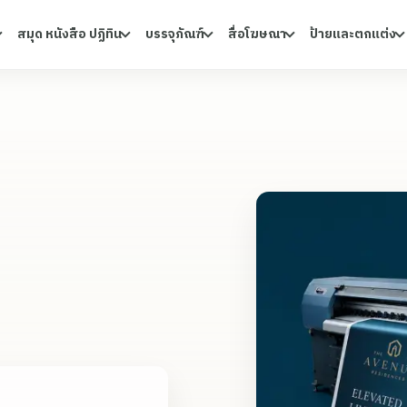
สมุด หนังสือ ปฏิทิน
บรรจุภัณฑ์
สื่อโฆษณา
ป้ายและตกแต่ง