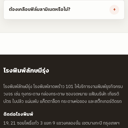
ต้องเคลือบฟิล์มลามิเนตหรือไม่?
+
โรงพิมพ์ลักษมีรุ่ง
โรงพิมพ์ลักษมีรุ่ง โรงพิมพ์ลาดพร้าว 101 ให้บริการงานพิมพ์ธุรกิจครบ
วงจร เช่น ถุงกระดาษ กล่องกระดาษ ซองจดหมาย แฟ้มบริษัท เกียรติ
บัตร ใบปลิว แผ่นพับ แค็ตตาล็อก กระดาษห่อของ และสติ๊กเกอร์ติดรถ
ติดต่อโรงพิมพ์
19, 21 ซอยโพธิ์แก้ว 3 แยก 9 แขวงคลองจั่น เขตบางกะปิ กรุงเทพฯ