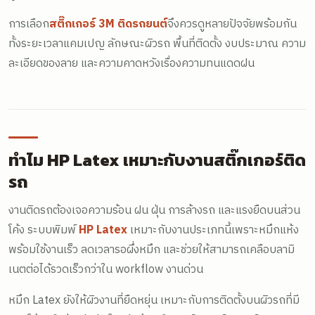
การเลือก
สติ๊กเกอร์ 3M ติดรถยนต์
จึงควรดูหลายปัจจัยพร้อมกัน
ทั้งระยะเวลาแคมเปญ ลักษณะผิวรถ พื้นที่ติดตั้ง งบประมาณ ความ
ละเอียดของลาย และความคาดหวังเรื่องความทนแดดฝน
ทำไม HP Latex เหมาะกับงานสติ๊กเกอร์ติด
รถ
งานติดรถต้องเจอความร้อน ฝน ฝุ่น การล้างรถ และแรงยืดบนส่วน
โค้ง ระบบพิมพ์
HP Latex
เหมาะกับงานประเภทนี้เพราะหมึกแห้ง
พร้อมใช้งานเร็ว ลดเวลารอผึ่งหมึก และช่วยให้สามารถเคลือบลามิ
เนตต่อได้รวดเร็วกว่าใน workflow งานด่วน
หมึก Latex ยังให้ผิวงานที่ยืดหยุ่น เหมาะกับการติดตั้งบนผิวรถที่มี