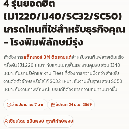
4 รุ่นยอดฮิต
(IJ1220/IJ40/SC32/SC50)
เกรดไหนที่ใช่สำหรับธุรกิจคุณ
- โรงพิมพ์ลักษมีรุ่ง
ถ้าต้องการ
สติ๊กเกอร์ 3M ติดรถยนต์
สำหรับงานพิมพ์ลายเต็มหรือ
ครึ่งคัน IJ1220 เหมาะกับแคมเปญสั้นและงานคุมงบ ส่วน IJ40
เหมาะกับรถบริษัทและงาน Fleet ที่ต้องการความนิ่งกว่า สำหรับ
งานตัดตัวอักษรหรือโลโก้ SC32 เหมาะกับงานพื้นฐาน ส่วน SC50
เหมาะกับงานภาพลักษณ์แบรนด์ที่ต้องการความทนทานมากขึ้น
อ่านประมาณ 7 นาที
อัปเดต
24 มิ.ย. 2569
เขียนโดย
ธนินพงษ์ ศุภพิทักษ์พงษ์