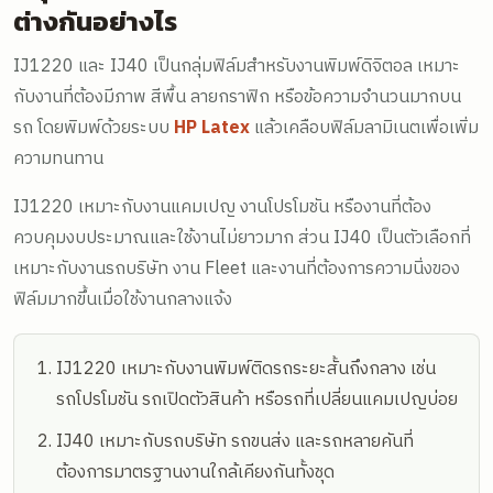
ต่างกันอย่างไร
IJ1220 และ IJ40 เป็นกลุ่มฟิล์มสำหรับงานพิมพ์ดิจิตอล เหมาะ
กับงานที่ต้องมีภาพ สีพื้น ลายกราฟิก หรือข้อความจำนวนมากบน
รถ โดยพิมพ์ด้วยระบบ
HP Latex
แล้วเคลือบฟิล์มลามิเนตเพื่อเพิ่ม
ความทนทาน
IJ1220 เหมาะกับงานแคมเปญ งานโปรโมชัน หรืองานที่ต้อง
ควบคุมงบประมาณและใช้งานไม่ยาวมาก ส่วน IJ40 เป็นตัวเลือกที่
เหมาะกับงานรถบริษัท งาน Fleet และงานที่ต้องการความนิ่งของ
ฟิล์มมากขึ้นเมื่อใช้งานกลางแจ้ง
IJ1220 เหมาะกับงานพิมพ์ติดรถระยะสั้นถึงกลาง เช่น
รถโปรโมชัน รถเปิดตัวสินค้า หรือรถที่เปลี่ยนแคมเปญบ่อย
IJ40 เหมาะกับรถบริษัท รถขนส่ง และรถหลายคันที่
ต้องการมาตรฐานงานใกล้เคียงกันทั้งชุด