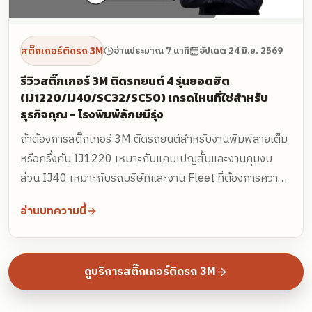
สติ๊กเกอร์ติดรถ 3M
อ่านประมาณ 7 นาที
อัปเดต
24 มิ.ย. 2569
รีวิวสติ๊กเกอร์ 3M ติดรถยนต์ 4 รุ่นยอดฮิต
(IJ1220/IJ40/SC32/SC50) เกรดไหนที่ใช่สำหรับ
ธุรกิจคุณ - โรงพิมพ์ลักษมีรุ่ง
ถ้าต้องการสติ๊กเกอร์ 3M ติดรถยนต์สำหรับงานพิมพ์ลายเต็ม
หรือครึ่งคัน IJ1220 เหมาะกับแคมเปญสั้นและงานคุมงบ
ส่วน IJ40 เหมาะกับรถบริษัทและงาน Fleet ที่ต้องการความ
นิ่งกว่า สำหรับงานตัดตัวอักษรหรือโลโก้ SC32 เหมาะกับงาน
อ่านบทความนี้
พื้นฐาน ส่วน SC50 เหมาะกับงานภาพลักษณ์แบรนด์ที่
ต้องการความทนทานมากขึ้น
ดูบริการ
สติ๊กเกอร์ติดรถ 3M