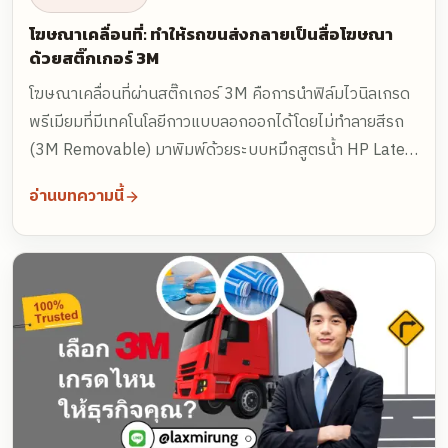
โฆษณาเคลื่อนที่: ทำให้รถขนส่งกลายเป็นสื่อโฆษณา
ด้วยสติ๊กเกอร์ 3M
โฆษณาเคลื่อนที่ผ่านสติ๊กเกอร์ 3M คือการนำฟิล์มไวนิลเกรด
พรีเมียมที่มีเทคโนโลยีกาวแบบลอกออกได้โดยไม่ทำลายสีรถ
(3M Removable) มาพิมพ์ด้วยระบบหมึกสูตรน้ำ HP Latex
แล้วติดตั้งบนตัวถังรถขนส่งโดยทีมช่างมืออาชีพ เพื่อเปลี่ยนรถ
อ่านบทความนี้
ที่วิ่งอยู่ทุกวันให้กลายเป็นป้ายโฆษณาระดับสายตาที่เข้าถึงกลุ่ม
เป้าหมายโดยไม่มีค่าเช่าพื้นที่ ด้วยงบลงทุนเฉลี่ยเพียงราว 15–
20 บาทต่อวันสำหรับอายุการใช้งาน 2–3 ปี