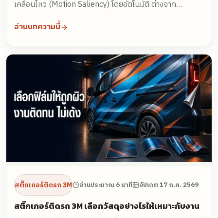
เคลื่อนไหว (Motion Saliency) โดยอัตโนมัติ ต่างจาก
แบนเนอร์ออนไลน์ที่คนเรียนรู้จะมองข้าม (Banner
อ่านบทความนี้
Blindness) งานวิจัยจาก OAAA ร่วมกับ Nielsen พบว่าคน
อเมริกัน 98% สังเกตเห็นโฆษณาบนรถ และจดจำข้อความได้
ถึง 97% เทียบกับป้ายดิจิทัลทั่วไปที่จำได้เพียง 19% ขณะที่
ต้นทุนต่อการมองเห็น 1,000 ครั้ง (CPM) อยู่ที่เพียง 0.04–
0.50 ดอลลาร์
สติ๊กเกอร์ติดรถ 3M
อ่านประมาณ 6 นาที
อัปเดต
17 ก.ค. 2569
สติ๊กเกอร์ติดรถ 3M เลือกวัสดุอย่างไรให้เหมาะกับงาน