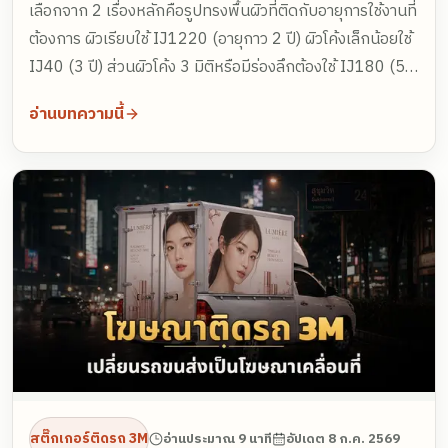
เลือกจาก 2 เรื่องหลักคือรูปทรงพื้นผิวที่ติดกับอายุการใช้งานที่
ต้องการ ผิวเรียบใช้ IJ1220 (อายุกาว 2 ปี) ผิวโค้งเล็กน้อยใช้
IJ40 (3 ปี) ส่วนผิวโค้ง 3 มิติหรือมีร่องลึกต้องใช้ IJ180 (5
ปี) งานไดคัทตัวอักษรและเบอร์โทรใช้ฟิล์มรีด SC32 หรือ
อ่านบทความนี้
SC50 ทุกงานควรเคลือบฟิล์มทับเพื่อกันรอยและ UV และควร
ส่งภาพรถหลายมุมให้ทีมประเมินก่อน
สติ๊กเกอร์ติดรถ 3M
อ่านประมาณ 9 นาที
อัปเดต
8 ก.ค. 2569