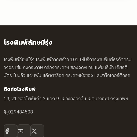
โรงพิมพ์ลักษมีรุ่ง
โรงพิมพ์ลักษมีรุ่ง โรงพิมพ์ลาดพร้าว 101 ให้บริการงานพิมพ์ธุรกิจครบ
วงจร เช่น ถุงกระดาษ กล่องกระดาษ ซองจดหมาย แฟ้มบริษัท เกียรติ
บัตร ใบปลิว แผ่นพับ แค็ตตาล็อก กระดาษห่อของ และสติ๊กเกอร์ติดรถ
ติดต่อโรงพิมพ์
19, 21 ซอยโพธิ์แก้ว 3 แยก 9 แขวงคลองจั่น เขตบางกะปิ กรุงเทพฯ
029484508