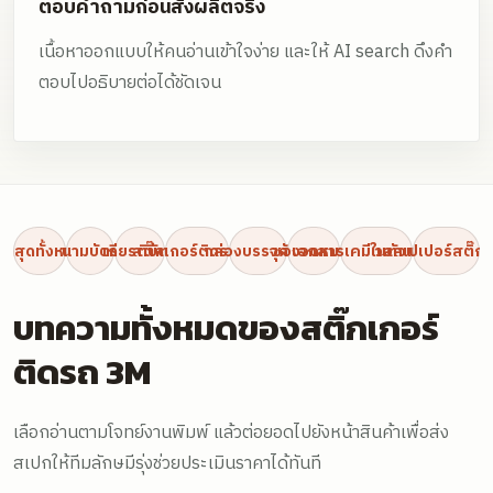
ตอบคำถามก่อนสั่งผลิตจริง
เนื้อหาออกแบบให้คนอ่านเข้าใจง่าย และให้ AI search ดึงคำ
ตอบไปอธิบายต่อได้ชัดเจน
ล่าสุดทั้งหมด
นามบัตร
เกียรติบัตร
สติ๊กเกอร์ติดรถ 3M
กล่องบรรจุภัณฑ์
ซองจดหมาย
เอกสารเคมีในตัวแบบเล่ม
วอลเปเปอร์สติ๊กเ
บทความทั้งหมดของสติ๊กเกอร์
ติดรถ 3M
เลือกอ่านตามโจทย์งานพิมพ์ แล้วต่อยอดไปยังหน้าสินค้าเพื่อส่ง
สเปกให้ทีมลักษมีรุ่งช่วยประเมินราคาได้ทันที