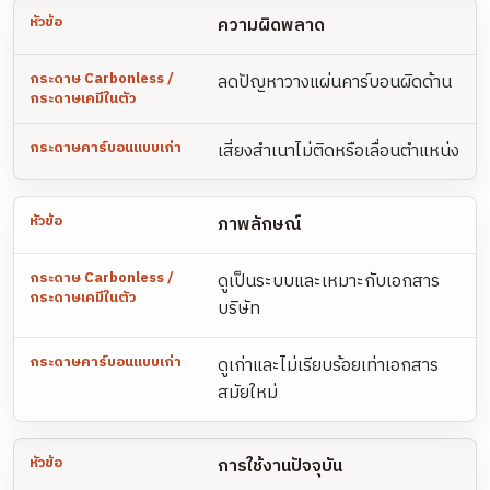
ความผิดพลาด
ลดปัญหาวางแผ่นคาร์บอนผิดด้าน
เสี่ยงสำเนาไม่ติดหรือเลื่อนตำแหน่ง
ภาพลักษณ์
ดูเป็นระบบและเหมาะกับเอกสาร
บริษัท
ดูเก่าและไม่เรียบร้อยเท่าเอกสาร
สมัยใหม่
การใช้งานปัจจุบัน