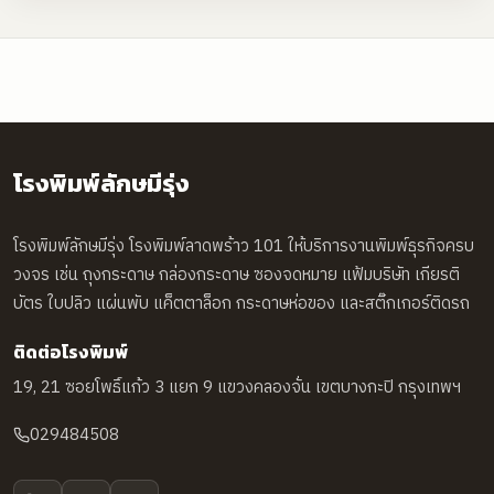
โรงพิมพ์ลักษมีรุ่ง
โรงพิมพ์ลักษมีรุ่ง โรงพิมพ์ลาดพร้าว 101 ให้บริการงานพิมพ์ธุรกิจครบ
วงจร เช่น ถุงกระดาษ กล่องกระดาษ ซองจดหมาย แฟ้มบริษัท เกียรติ
บัตร ใบปลิว แผ่นพับ แค็ตตาล็อก กระดาษห่อของ และสติ๊กเกอร์ติดรถ
ติดต่อโรงพิมพ์
19, 21 ซอยโพธิ์แก้ว 3 แยก 9 แขวงคลองจั่น เขตบางกะปิ กรุงเทพฯ
029484508