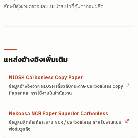
ลักษมีรุ่งช่วยตรวจและแนะนำสเปกที่คุ้มค่าก่อนผลิต
แหล่งอ้างอิงเพิ่มเติม
NIOSH Carbonless Copy Paper
ข้อมูลอ้างอิงจาก NIOSH เกี่ยวกับกระดาษ Carbonless Copy
Paper และการใช้งานในสำนักงาน
Nekoosa NCR Paper Superior Carbonless
ข้อมูลผลิตภัณฑ์กระดาษ NCR / Carbonless สำหรับงานแบบ
ฟอร์มธุรกิจ