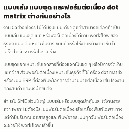
แบบเล่ม แบบชุด และฟอร์มต่อเนื่อง dot
matrix ต่างกันอย่างไร
งาน Carbonless ไม่ได้มีรูปแบบเดียว ลูกค้าสามารถเลือกทำเป็น
แบบเล่ม แบบชุดแยก หรือฟอร์มต่อเนื่องได้ตาม workflow ของ
ธุรกิจ แบบเล่มเหมาะกับการเขียนมือหรือใช้งานหน้างาน เช่น ใบ
เสร็จ ใบรับรถ หรือใบงานช่าง
แบบชุดแยกเหมาะกับเอกสารที่ต้องแจกเป็นชุด ๆ หรือมีการจัดเก็บ
แยกฝ่าย ส่วนฟอร์มต่อเนื่องเหมาะกับธุรกิจที่ใช้เครื่อง dot matrix
หรือระบบ ERP ที่ต้องพิมพ์เอกสารจำนวนมากต่อเนื่อง เช่น โรงงาน
คลังสินค้า และบริษัทขนส่ง
สำหรับ SME ส่วนใหญ่ แบบเล่มหรือแบบชุดมักคุ้มและใช้งานง่าย
กว่า เพราะไม่ต้องมีระบบฟอร์มต่อเนื่องหรือเครื่องพิมพ์เฉพาะทาง
แต่ถ้ามีปริมาณเอกสารสูงและพิมพ์จากระบบทุกวัน ฟอร์มต่อเนื่อง
จะช่วยให้ workflow เร็วขึ้น