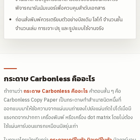
พิจารณารันนัมเบอร์เพื่อควบคุมลำดับเอกสาร
ก่อนสั่งพิมพ์ควรเตรียมตัวอย่างบิลเดิม โลโก้ จำนวนชั้น
จำนวนเล่ม การเจาะปรุ และรูปแบบใช้งานจริง
กระดาษ Carbonless คืออะไร
ถ้าถามว่า
กระดาษ Carbonless คืออะไร
คำตอบสั้น ๆ คือ
Carbonless Copy Paper เป็นกระดาษทำสำเนาชนิดหนึ่งที่
ออกแบบมาให้ข้อความจากแผ่นบนถ่ายลงไปยังแผ่นถัดไปได้เมื่อมี
แรงกดจากปากกา เครื่องพิมพ์ หรือเครื่อง dot matrix โดยไม่ต้อง
ใช้แผ่นคาร์บอนแทรกเหมือนบิลรุ่นเก่า