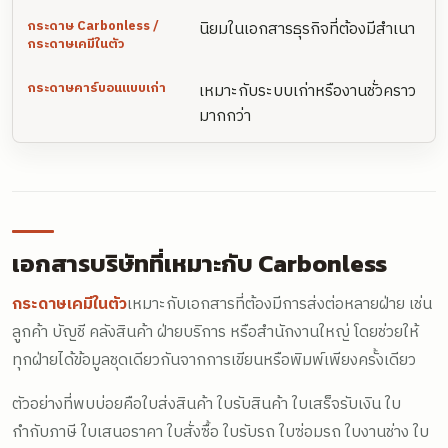
นิยมในเอกสารธุรกิจที่ต้องมีสำเนา
เหมาะกับระบบเก่าหรืองานชั่วคราว
มากกว่า
เอกสารบริษัทที่เหมาะกับ Carbonless
กระดาษเคมีในตัว
เหมาะกับเอกสารที่ต้องมีการส่งต่อหลายฝ่าย เช่น
ลูกค้า บัญชี คลังสินค้า ฝ่ายบริการ หรือสำนักงานใหญ่ โดยช่วยให้
ทุกฝ่ายได้ข้อมูลชุดเดียวกันจากการเขียนหรือพิมพ์เพียงครั้งเดียว
ตัวอย่างที่พบบ่อยคือใบส่งสินค้า ใบรับสินค้า ใบเสร็จรับเงิน ใบ
กำกับภาษี ใบเสนอราคา ใบสั่งซื้อ ใบรับรถ ใบซ่อมรถ ใบงานช่าง ใบ