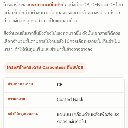
โครงสร้างของ
กระดาษเคมีในตัว
มักแบ่งเป็น CB, CFB และ CF โดย
แต่ละชั้นมีหน้าที่ต่างกัน แผ่นบนส่งแรงกด แผ่นกลางรับและส่งต่อ
ส่วนแผ่นล่างสุดรับสำเนาเป็นแผ่นสุดท้าย
ยิ่งจำนวนชั้นมากขึ้นยิ่งต้องใช้แรงกดมากขึ้น ดังนั้นเอกสารที่ดีควร
เลือกจำนวนชั้นตามการใช้งานจริง ไม่ควรเลือกหลายชั้นเกินจำเป็น
เพราะทำให้ต้นทุนเพิ่มและสำเนาชั้นล่างอาจจางลง
โครงสร้างกระดาษ Carbonless ที่พบบ่อย
CB
ประเภทกระดาษ
ความหมาย
หน้าที่ในชุดเอกสาร
Coated Back
แผ่นบน เคลือบด้านหลังเพื่อส่งแรง
กดลงแผ่นถัดไป