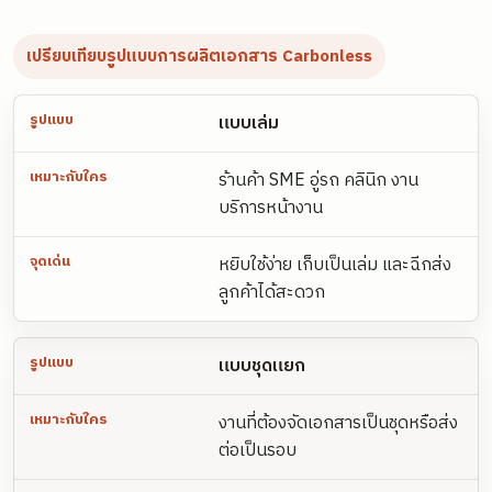
เปรียบเทียบรูปแบบการผลิตเอกสาร Carbonless
แบบเล่ม
รูปแบบ
เหมาะกับใคร
จุดเด่น
ร้านค้า SME อู่รถ คลินิก งาน
บริการหน้างาน
หยิบใช้ง่าย เก็บเป็นเล่ม และฉีกส่ง
ลูกค้าได้สะดวก
แบบชุดแยก
งานที่ต้องจัดเอกสารเป็นชุดหรือส่ง
ต่อเป็นรอบ